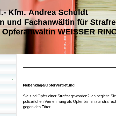
l.- Kfm. Andrea Schuldt
n und Fachanwältin für Strafre
rte Opferanwältin WEISSER RIN
Nebenklage/Opfervertretung
Sie sind Opfer einer Straftat geworden? Ich begleite Si
polizeilichen Vernehmung als Opfer bis hin zur strafre
gegen den Täter.