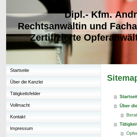
Dipl.- Kfm. And
Rechtsanwältin und Fachan
Zertifizierte Opferanw
Startseite
Sitema
Über die Kanzlei
Tätigkeitsfelder
Startsei
Vollmacht
Über die
Berat
Kontakt
Tätigkei
Impressum
Opfe