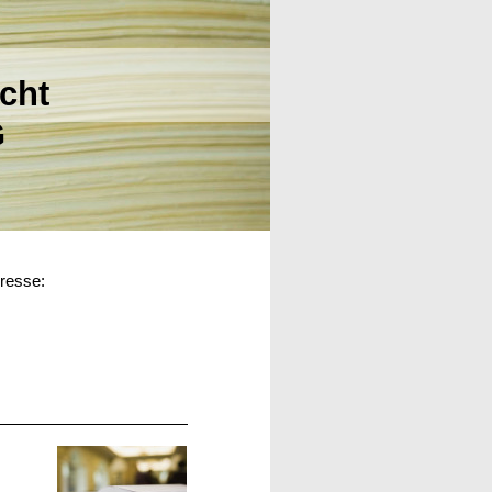
cht
G
dresse: